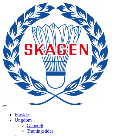
Forside
Ungdom
Generelt
Træningstider