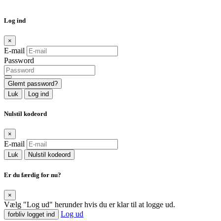
Log ind
×
E-mail
Password
Glemt password?
Luk
Log ind
Nulstil kodeord
×
E-mail
Luk
Nulstil kodeord
Er du færdig for nu?
×
Vælg "Log ud" herunder hvis du er klar til at logge ud.
Log ud
forbliv logget ind