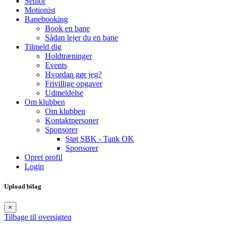
Senior
Motionist
Banebooking
Book en bane
Sådan lejer du en bane
Tilmeld dig
Holdtræninger
Events
Hvordan gør jeg?
Frivillige opgaver
Udmeldelse
Om klubben
Om klubben
Kontaktpersoner
Sponsorer
Støt SBK - Tank OK
Sponsorer
Opret profil
Login
Upload bilag
×
Tilbage til oversigten