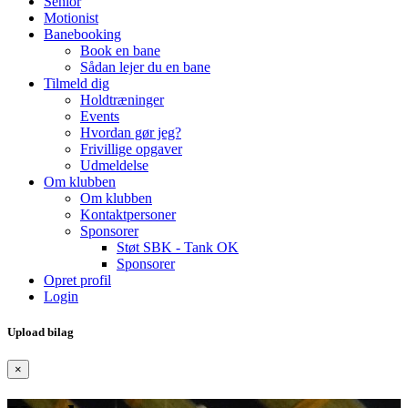
Senior
Motionist
Banebooking
Book en bane
Sådan lejer du en bane
Tilmeld dig
Holdtræninger
Events
Hvordan gør jeg?
Frivillige opgaver
Udmeldelse
Om klubben
Om klubben
Kontaktpersoner
Sponsorer
Støt SBK - Tank OK
Sponsorer
Opret profil
Login
Upload bilag
×