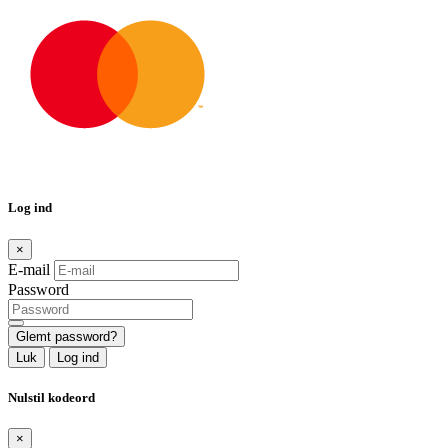
Log ind
×
E-mail
Password
Glemt password?
Luk
Log ind
Nulstil kodeord
×