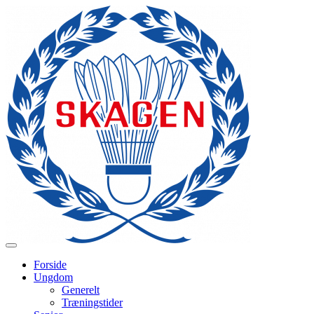
Forside
Ungdom
Generelt
Træningstider