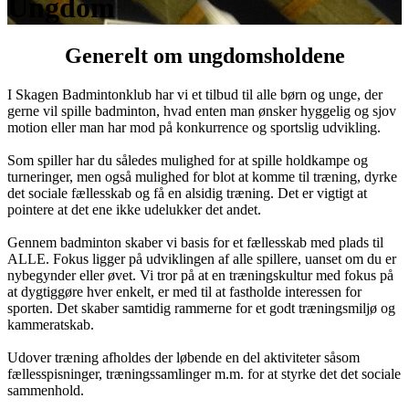
Ungdom
Generelt om ungdomsholdene
I Skagen Badmintonklub har vi et tilbud til alle børn og unge, der
gerne vil spille badminton, hvad enten man ønsker hyggelig og sjov
motion eller man har mod på konkurrence og sportslig udvikling.
Som spiller har du således mulighed for at spille holdkampe og
turneringer, men også mulighed for blot at komme til træning, dyrke
det sociale fællesskab og få en alsidig træning. Det er vigtigt at
pointere at det ene ikke udelukker det andet.
Gennem badminton skaber vi basis for et fællesskab med plads til
ALLE. Fokus ligger på udviklingen af alle spillere, uanset om du er
nybegynder eller øvet. Vi tror på at en træningskultur med fokus på
at dygtiggøre hver enkelt, er med til at fastholde interessen for
sporten. Det skaber samtidig rammerne for et godt træningsmiljø og
kammeratskab.
Udover træning afholdes der løbende en del aktiviteter såsom
fællesspisninger, træningssamlinger m.m. for at styrke det det sociale
sammenhold.