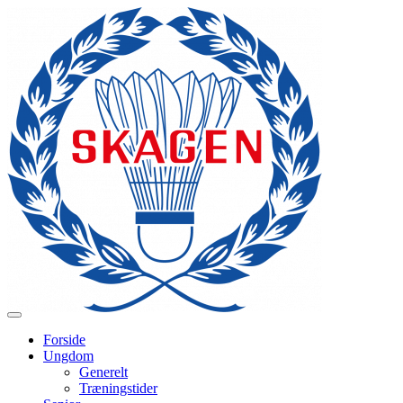
Forside
Ungdom
Generelt
Træningstider