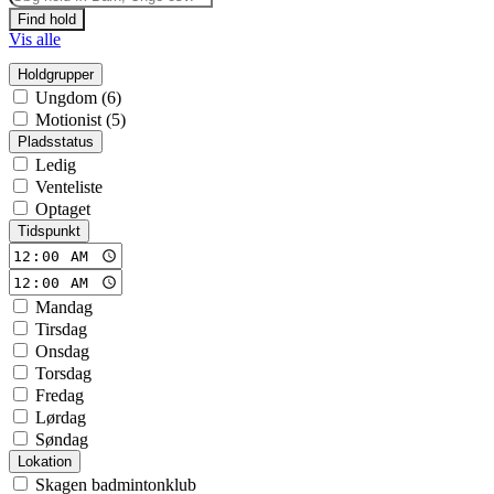
Find hold
Vis alle
Holdgrupper
Ungdom (6)
Motionist (5)
Pladsstatus
Ledig
Venteliste
Optaget
Tidspunkt
Mandag
Tirsdag
Onsdag
Torsdag
Fredag
Lørdag
Søndag
Lokation
Skagen badmintonklub