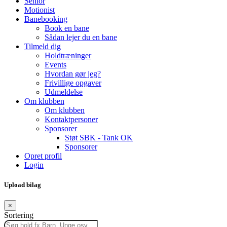
Senior
Motionist
Banebooking
Book en bane
Sådan lejer du en bane
Tilmeld dig
Holdtræninger
Events
Hvordan gør jeg?
Frivillige opgaver
Udmeldelse
Om klubben
Om klubben
Kontaktpersoner
Sponsorer
Støt SBK - Tank OK
Sponsorer
Opret profil
Login
Upload bilag
×
Sortering